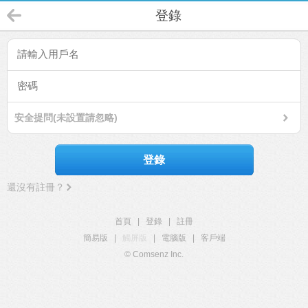
登錄
安全提問(未設置請忽略)
登錄
還沒有註冊？
首頁
|
登錄
|
註冊
簡易版
|
觸屏版
|
電腦版
|
客戶端
© Comsenz Inc.