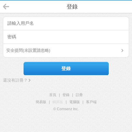
登錄
安全提問(未設置請忽略)
登錄
還沒有註冊？
首頁
|
登錄
|
註冊
簡易版
|
觸屏版
|
電腦版
|
客戶端
© Comsenz Inc.