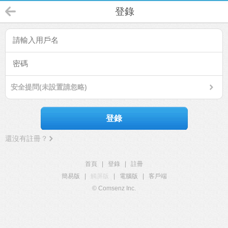
登錄
安全提問(未設置請忽略)
登錄
還沒有註冊？
首頁
|
登錄
|
註冊
簡易版
|
觸屏版
|
電腦版
|
客戶端
© Comsenz Inc.