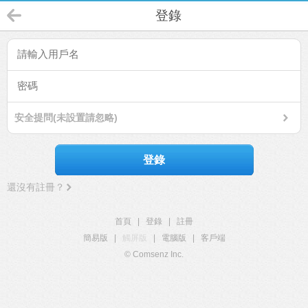
登錄
安全提問(未設置請忽略)
登錄
還沒有註冊？
首頁
|
登錄
|
註冊
簡易版
|
觸屏版
|
電腦版
|
客戶端
© Comsenz Inc.