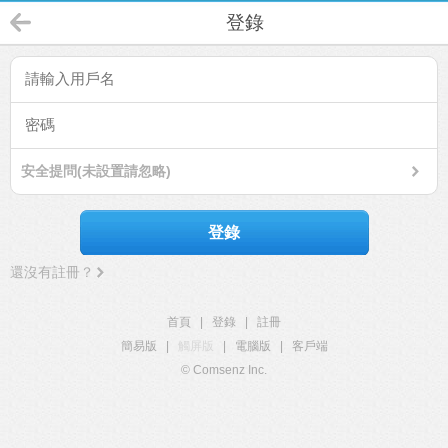
登錄
安全提問(未設置請忽略)
登錄
還沒有註冊？
首頁
|
登錄
|
註冊
簡易版
|
觸屏版
|
電腦版
|
客戶端
© Comsenz Inc.