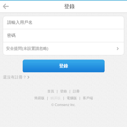
登錄
安全提問(未設置請忽略)
登錄
還沒有註冊？
首頁
|
登錄
|
註冊
簡易版
|
觸屏版
|
電腦版
|
客戶端
© Comsenz Inc.