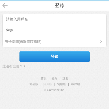
登錄
安全提問(未設置請忽略)
登錄
還沒有註冊？
首頁
|
登錄
|
註冊
簡易版
|
觸屏版
|
電腦版
|
客戶端
© Comsenz Inc.