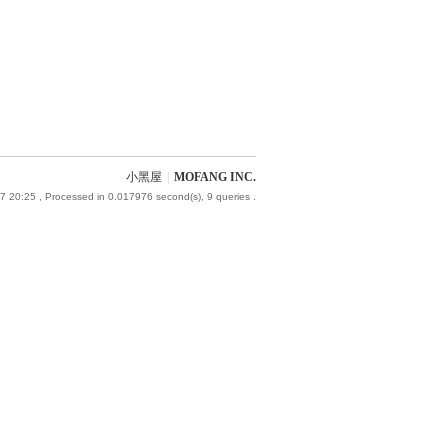
小黑屋
|
MOFANG INC.
7 20:25
, Processed in 0.017976 second(s), 9 queries .