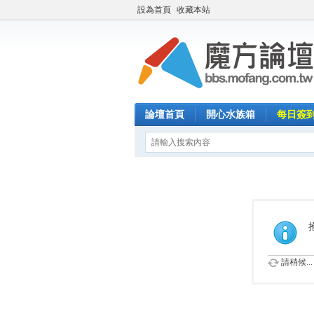
設為首頁
收藏本站
論壇首頁
開心水族箱
每日簽
請稍候...