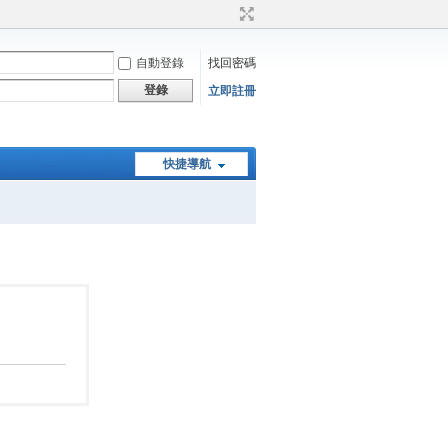
自動登錄
找回密碼
登錄
立即註冊
快捷導航