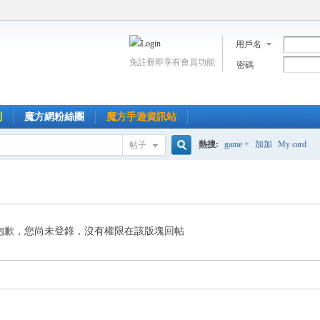
用戶名
免註冊即享有會員功能
密碼
到
魔方網粉絲團
魔方手遊資訊站
熱搜:
game +
加加
My card
帖子
搜
索
抱歉，您尚未登錄，沒有權限在該版塊回帖