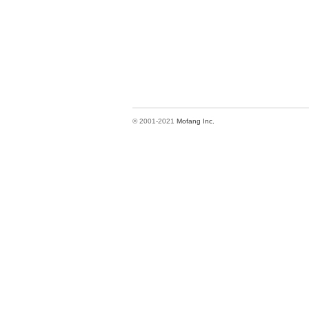
© 2001-2021
Mofang Inc.