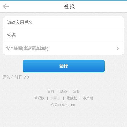
登錄
安全提問(未設置請忽略)
登錄
還沒有註冊？
首頁
|
登錄
|
註冊
簡易版
|
觸屏版
|
電腦版
|
客戶端
© Comsenz Inc.