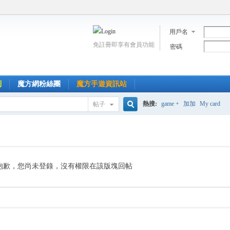
用戶名
免註冊即享有會員功能
密碼
到
魔方網粉絲團
魔方手遊資訊站
熱搜:
game +
加加
My card
帖子
搜
索
抱歉，您尚未登錄，沒有權限在該版塊回帖