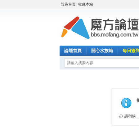
設為首頁
收藏本站
論壇首頁
開心水族箱
每日簽
請稍候...