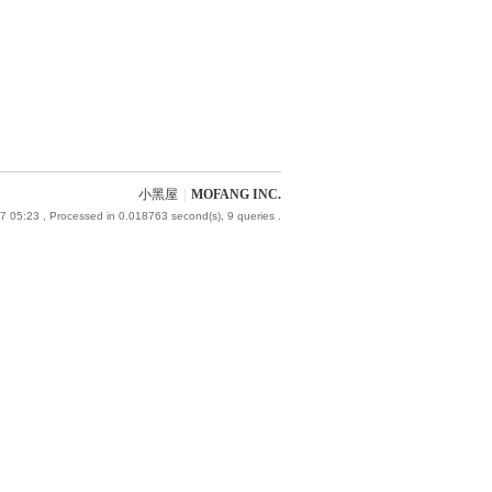
小黑屋
|
MOFANG INC.
7 05:23
, Processed in 0.018763 second(s), 9 queries .