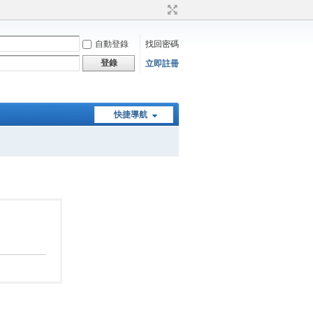
自動登錄
找回密碼
登錄
立即註冊
快捷導航