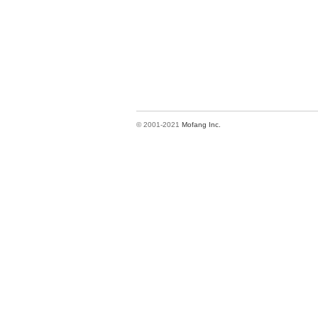
© 2001-2021
Mofang Inc.