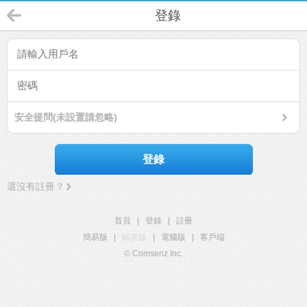
登錄
安全提問(未設置請忽略)
登錄
還沒有註冊？
首頁
|
登錄
|
註冊
簡易版
|
觸屏版
|
電腦版
|
客戶端
© Comsenz Inc.