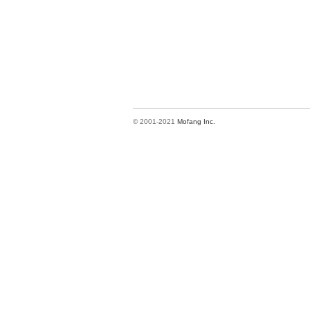
© 2001-2021
Mofang Inc.