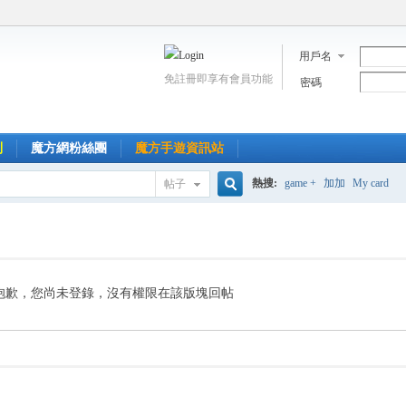
用戶名
免註冊即享有會員功能
密碼
到
魔方網粉絲團
魔方手遊資訊站
熱搜:
game +
加加
My card
帖子
搜
索
抱歉，您尚未登錄，沒有權限在該版塊回帖