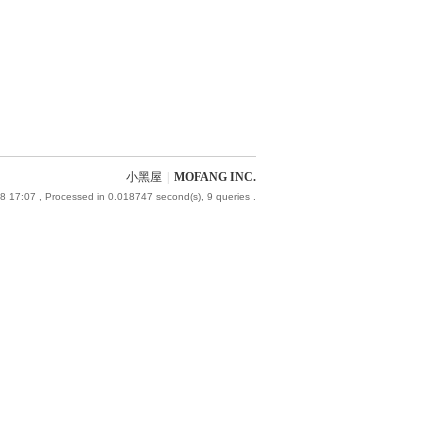
小黑屋
|
MOFANG INC.
8 17:07
, Processed in 0.018747 second(s), 9 queries .