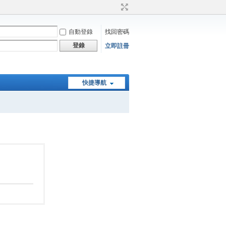
自動登錄
找回密碼
登錄
立即註冊
快捷導航