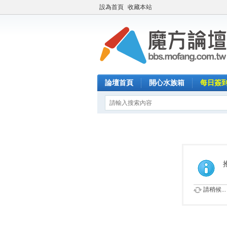
設為首頁
收藏本站
論壇首頁
開心水族箱
每日簽
請稍候...