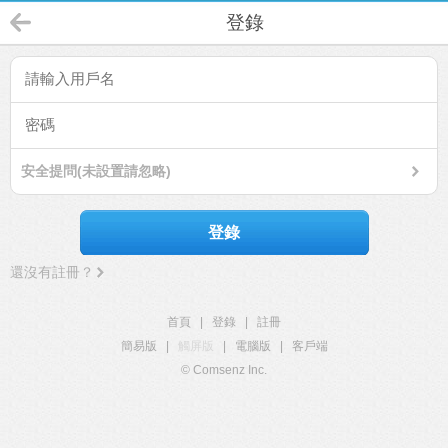
登錄
安全提問(未設置請忽略)
登錄
還沒有註冊？
首頁
|
登錄
|
註冊
簡易版
|
觸屏版
|
電腦版
|
客戶端
© Comsenz Inc.