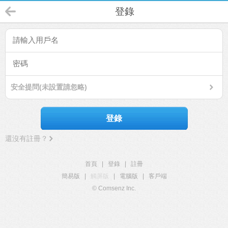
登錄
安全提問(未設置請忽略)
登錄
還沒有註冊？
首頁
|
登錄
|
註冊
簡易版
|
觸屏版
|
電腦版
|
客戶端
© Comsenz Inc.