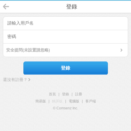
登錄
安全提問(未設置請忽略)
登錄
還沒有註冊？
首頁
|
登錄
|
註冊
簡易版
|
觸屏版
|
電腦版
|
客戶端
© Comsenz Inc.