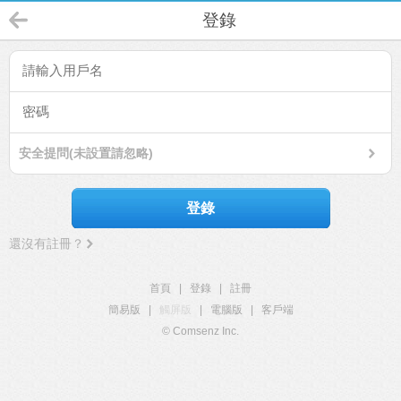
登錄
安全提問(未設置請忽略)
登錄
還沒有註冊？
首頁
|
登錄
|
註冊
簡易版
|
觸屏版
|
電腦版
|
客戶端
© Comsenz Inc.