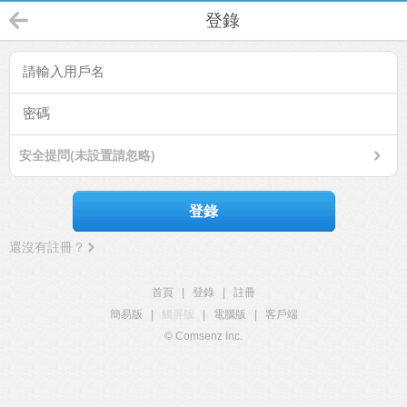
登錄
安全提問(未設置請忽略)
登錄
還沒有註冊？
首頁
|
登錄
|
註冊
簡易版
|
觸屏版
|
電腦版
|
客戶端
© Comsenz Inc.