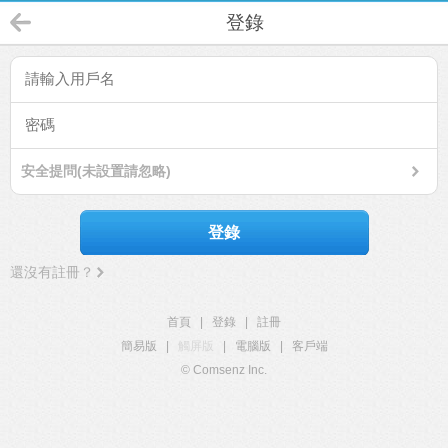
登錄
安全提問(未設置請忽略)
登錄
還沒有註冊？
首頁
|
登錄
|
註冊
簡易版
|
觸屏版
|
電腦版
|
客戶端
© Comsenz Inc.