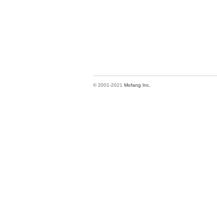
© 2001-2021
Mofang Inc.