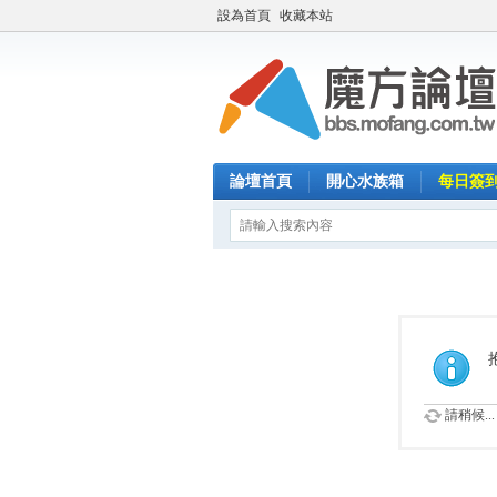
設為首頁
收藏本站
論壇首頁
開心水族箱
每日簽
請稍候...