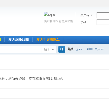
用戶名
免註冊即享有會員功能
密碼
到
魔方網粉絲團
魔方手遊資訊站
熱搜:
game +
加加
My card
帖子
搜
索
抱歉，您尚未登錄，沒有權限在該版塊回帖