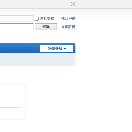
自動登錄
找回密碼
登錄
立即註冊
快捷導航