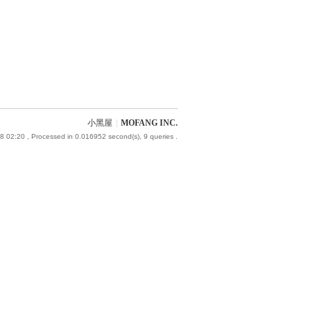
小黑屋
|
MOFANG INC.
8 02:20
, Processed in 0.016952 second(s), 9 queries .