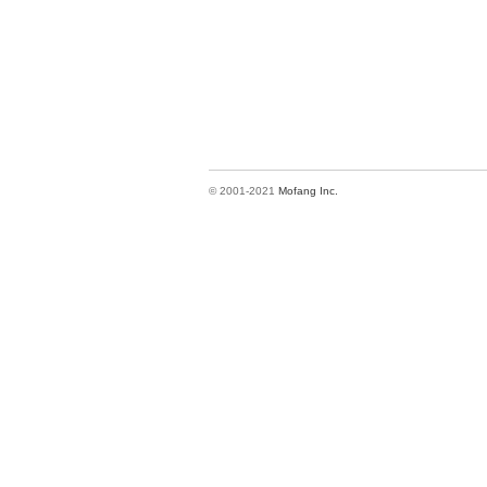
© 2001-2021
Mofang Inc.