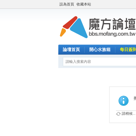
設為首頁
收藏本站
論壇首頁
開心水族箱
每日簽
請稍候...