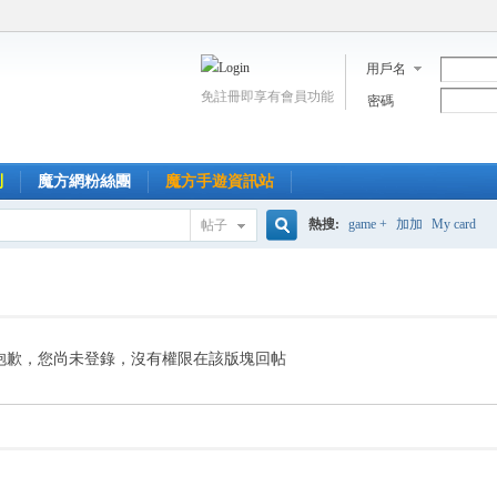
用戶名
免註冊即享有會員功能
密碼
到
魔方網粉絲團
魔方手遊資訊站
熱搜:
game +
加加
My card
帖子
搜
索
抱歉，您尚未登錄，沒有權限在該版塊回帖