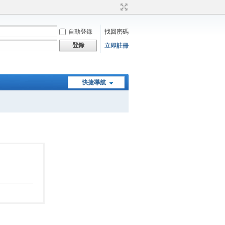
自動登錄
找回密碼
登錄
立即註冊
快捷導航