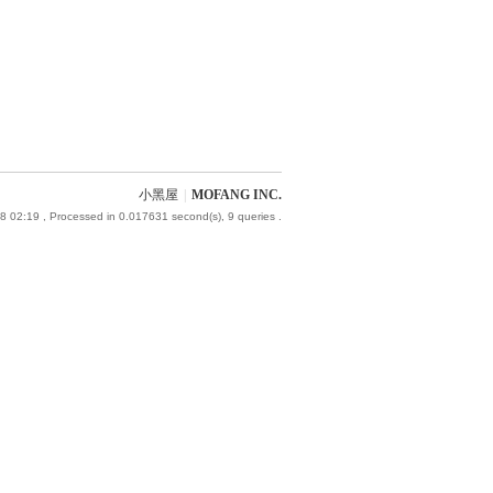
小黑屋
|
MOFANG INC.
8 02:19
, Processed in 0.017631 second(s), 9 queries .