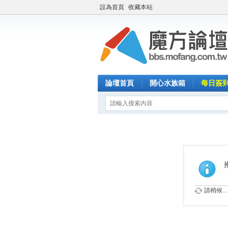
設為首頁
收藏本站
論壇首頁
開心水族箱
每日簽
請稍候...