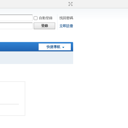
自動登錄
找回密碼
登錄
立即註冊
快捷導航