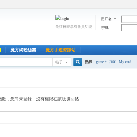
用戶名
免註冊即享有會員功能
密碼
到
魔方網粉絲團
魔方手遊資訊站
熱搜:
game +
加加
My card
帖子
搜
索
抱歉，您尚未登錄，沒有權限在該版塊回帖