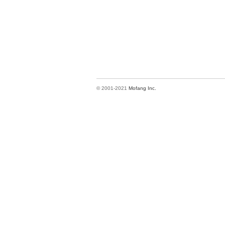
© 2001-2021
Mofang Inc.