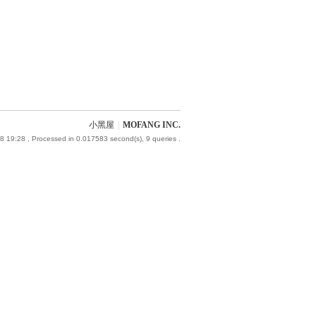
小黑屋
|
MOFANG INC.
8 19:28
, Processed in 0.017583 second(s), 9 queries .