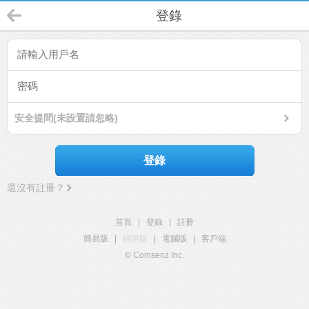
登錄
安全提問(未設置請忽略)
登錄
還沒有註冊？
首頁
|
登錄
|
註冊
簡易版
|
觸屏版
|
電腦版
|
客戶端
© Comsenz Inc.