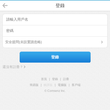
登錄
安全提問(未設置請忽略)
登錄
還沒有註冊？
首頁
|
登錄
|
註冊
簡易版
|
觸屏版
|
電腦版
|
客戶端
© Comsenz Inc.