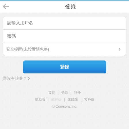
登錄
安全提問(未設置請忽略)
登錄
還沒有註冊？
首頁
|
登錄
|
註冊
簡易版
|
觸屏版
|
電腦版
|
客戶端
© Comsenz Inc.