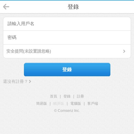
登錄
安全提問(未設置請忽略)
登錄
還沒有註冊？
首頁
|
登錄
|
註冊
簡易版
|
觸屏版
|
電腦版
|
客戶端
© Comsenz Inc.