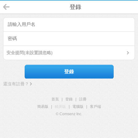
登錄
安全提問(未設置請忽略)
登錄
還沒有註冊？
首頁
|
登錄
|
註冊
簡易版
|
觸屏版
|
電腦版
|
客戶端
© Comsenz Inc.