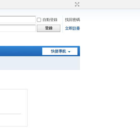
自動登錄
找回密碼
登錄
立即註冊
快捷導航