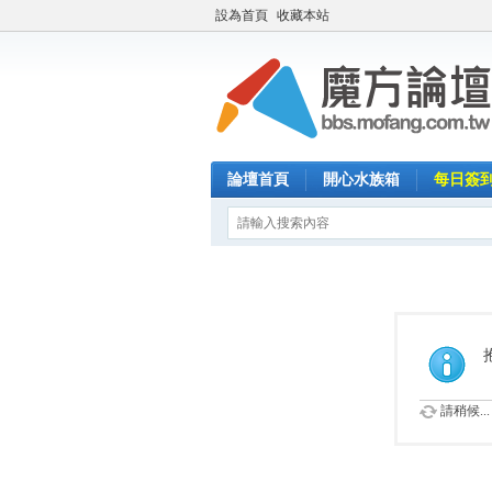
設為首頁
收藏本站
論壇首頁
開心水族箱
每日簽
請稍候...