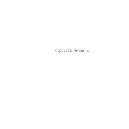
© 2001-2021
Mofang Inc.