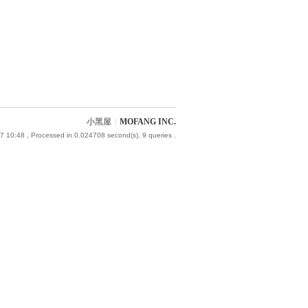
小黑屋
|
MOFANG INC.
7 10:48
, Processed in 0.024708 second(s), 9 queries .