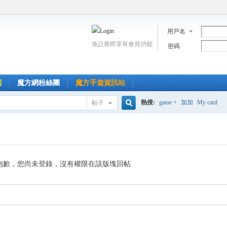
用戶名
免註冊即享有會員功能
密碼
到
魔方網粉絲團
魔方手遊資訊站
熱搜:
game +
加加
My card
帖子
搜
索
抱歉，您尚未登錄，沒有權限在該版塊回帖