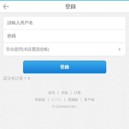
登錄
安全提問(未設置請忽略)
登錄
還沒有註冊？
首頁
|
登錄
|
註冊
簡易版
|
觸屏版
|
電腦版
|
客戶端
© Comsenz Inc.