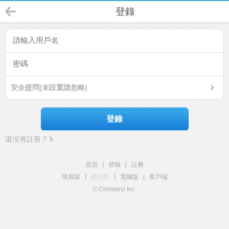
登錄
安全提問(未設置請忽略)
登錄
還沒有註冊？
首頁
|
登錄
|
註冊
簡易版
|
觸屏版
|
電腦版
|
客戶端
© Comsenz Inc.