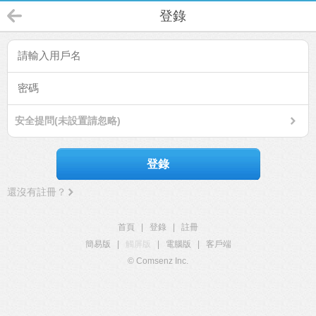
登錄
安全提問(未設置請忽略)
登錄
還沒有註冊？
首頁
|
登錄
|
註冊
簡易版
|
觸屏版
|
電腦版
|
客戶端
© Comsenz Inc.