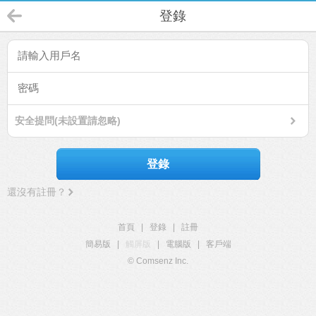
登錄
安全提問(未設置請忽略)
登錄
還沒有註冊？
首頁
|
登錄
|
註冊
簡易版
|
觸屏版
|
電腦版
|
客戶端
© Comsenz Inc.