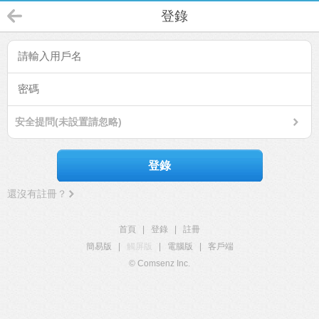
登錄
安全提問(未設置請忽略)
登錄
還沒有註冊？
首頁
|
登錄
|
註冊
簡易版
|
觸屏版
|
電腦版
|
客戶端
© Comsenz Inc.