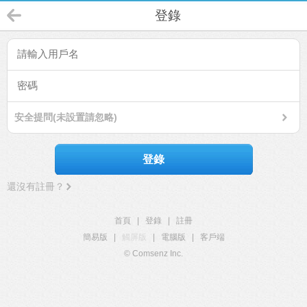
登錄
安全提問(未設置請忽略)
登錄
還沒有註冊？
首頁
|
登錄
|
註冊
簡易版
|
觸屏版
|
電腦版
|
客戶端
© Comsenz Inc.