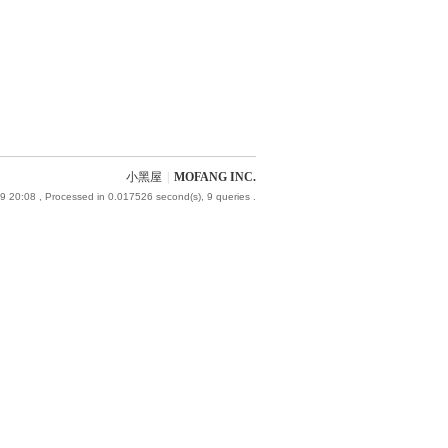
小黑屋
|
MOFANG INC.
9 20:08
, Processed in 0.017526 second(s), 9 queries .