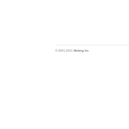
© 2001-2021
Mofang Inc.