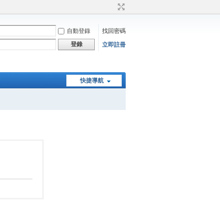
自動登錄
找回密碼
登錄
立即註冊
快捷導航