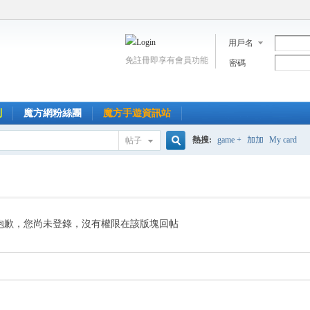
用戶名
免註冊即享有會員功能
密碼
到
魔方網粉絲團
魔方手遊資訊站
熱搜:
game +
加加
My card
帖子
搜
索
抱歉，您尚未登錄，沒有權限在該版塊回帖