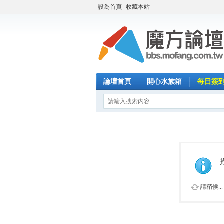
設為首頁
收藏本站
論壇首頁
開心水族箱
每日簽
請稍候...