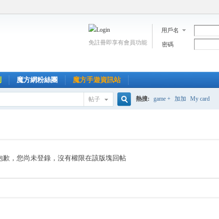
用戶名
免註冊即享有會員功能
密碼
到
魔方網粉絲團
魔方手遊資訊站
熱搜:
game +
加加
My card
帖子
搜
索
抱歉，您尚未登錄，沒有權限在該版塊回帖