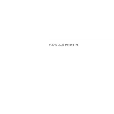
© 2001-2021
Mofang Inc.