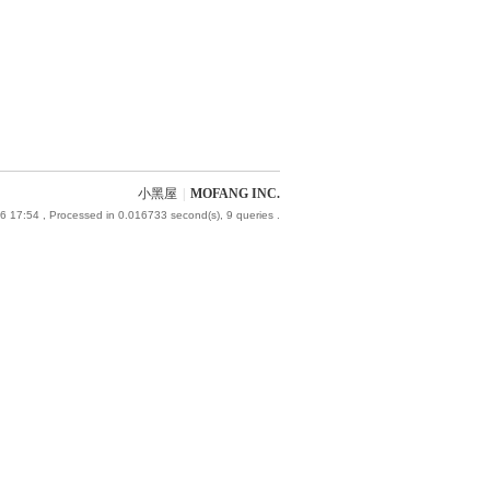
小黑屋
|
MOFANG INC.
6 17:54
, Processed in 0.016733 second(s), 9 queries .