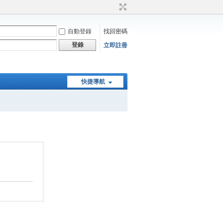
自動登錄
找回密碼
登錄
立即註冊
快捷導航