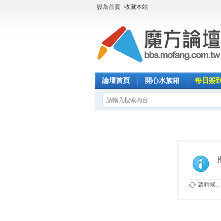
設為首頁
收藏本站
論壇首頁
開心水族箱
每日簽
請稍候...