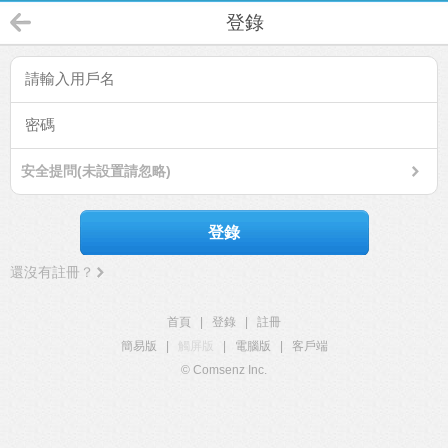
登錄
安全提問(未設置請忽略)
登錄
還沒有註冊？
首頁
|
登錄
|
註冊
簡易版
|
觸屏版
|
電腦版
|
客戶端
© Comsenz Inc.