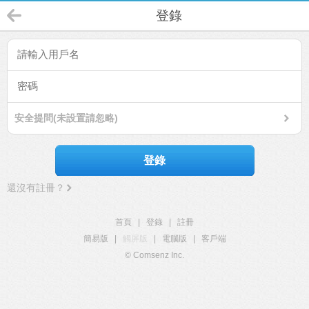
登錄
安全提問(未設置請忽略)
登錄
還沒有註冊？
首頁
|
登錄
|
註冊
簡易版
|
觸屏版
|
電腦版
|
客戶端
© Comsenz Inc.