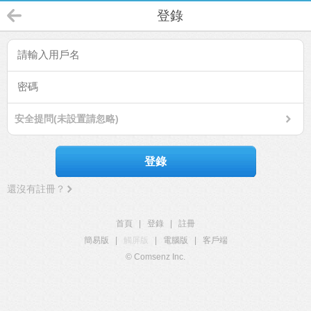
登錄
安全提問(未設置請忽略)
登錄
還沒有註冊？
首頁
|
登錄
|
註冊
簡易版
|
觸屏版
|
電腦版
|
客戶端
© Comsenz Inc.