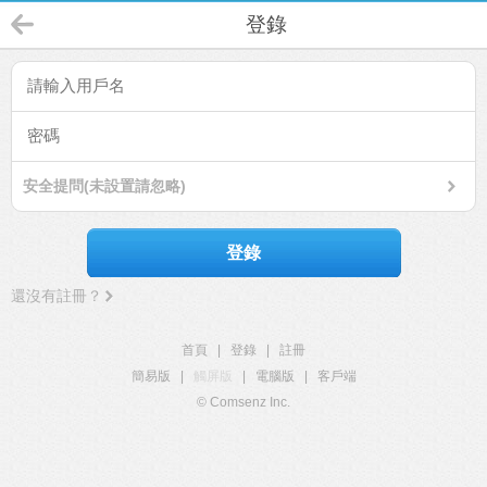
登錄
安全提問(未設置請忽略)
登錄
還沒有註冊？
首頁
|
登錄
|
註冊
簡易版
|
觸屏版
|
電腦版
|
客戶端
© Comsenz Inc.