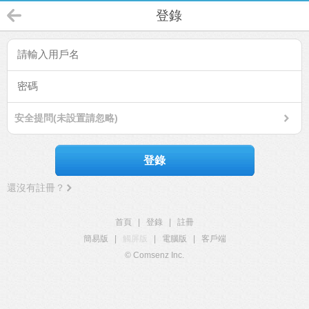
登錄
安全提問(未設置請忽略)
登錄
還沒有註冊？
首頁
|
登錄
|
註冊
簡易版
|
觸屏版
|
電腦版
|
客戶端
© Comsenz Inc.