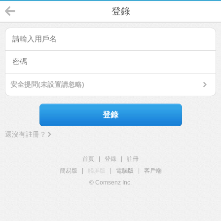
登錄
安全提問(未設置請忽略)
登錄
還沒有註冊？
首頁
|
登錄
|
註冊
簡易版
|
觸屏版
|
電腦版
|
客戶端
© Comsenz Inc.