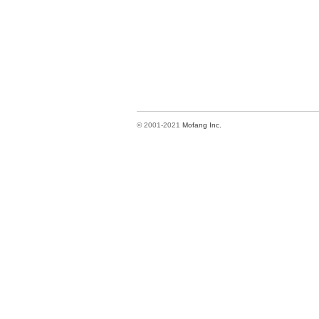
© 2001-2021
Mofang Inc.