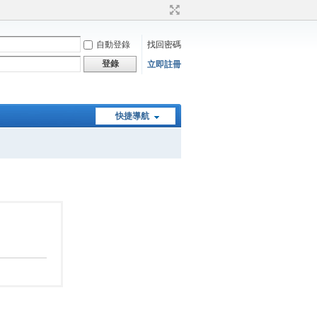
自動登錄
找回密碼
登錄
立即註冊
快捷導航