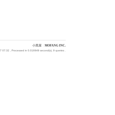
小黑屋
|
MOFANG INC.
7 07:32
, Processed in 0.016949 second(s), 9 queries .