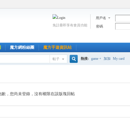
用戶名
免註冊即享有會員功能
密碼
到
魔方網粉絲團
魔方手遊資訊站
熱搜:
game +
加加
My card
帖子
搜
索
抱歉，您尚未登錄，沒有權限在該版塊回帖