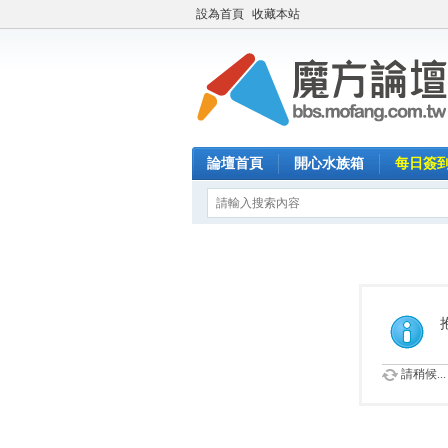
設為首頁
收藏本站
論壇首頁
開心水族箱
每日簽
請稍候...