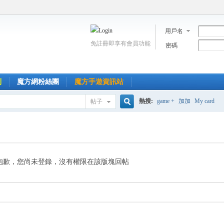
用戶名
免註冊即享有會員功能
密碼
到
魔方網粉絲團
魔方手遊資訊站
熱搜:
game +
加加
My card
帖子
搜
索
抱歉，您尚未登錄，沒有權限在該版塊回帖