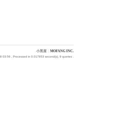
小黑屋
|
MOFANG INC.
8 03:56
, Processed in 0.017853 second(s), 9 queries .