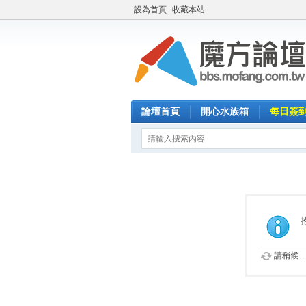
設為首頁
收藏本站
論壇首頁
開心水族箱
每日簽
請稍候...