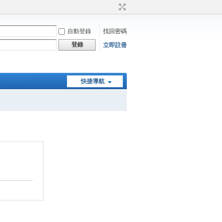
自動登錄
找回密碼
登錄
立即註冊
快捷導航