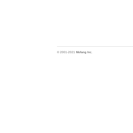
© 2001-2021
Mofang Inc.