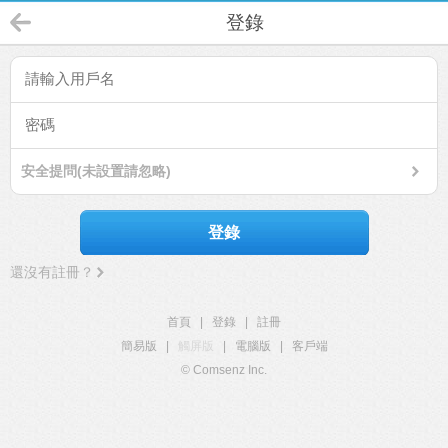
登錄
安全提問(未設置請忽略)
登錄
還沒有註冊？
首頁
|
登錄
|
註冊
簡易版
|
觸屏版
|
電腦版
|
客戶端
© Comsenz Inc.