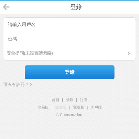
登錄
安全提問(未設置請忽略)
登錄
還沒有註冊？
首頁
|
登錄
|
註冊
簡易版
|
觸屏版
|
電腦版
|
客戶端
© Comsenz Inc.