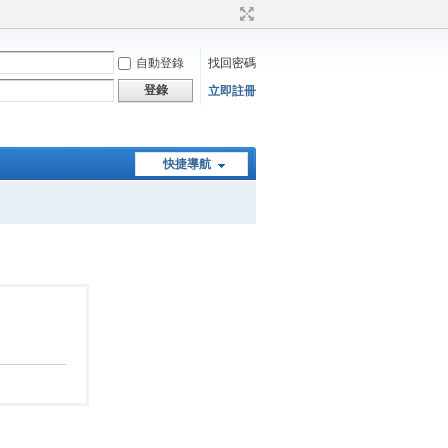
自動登錄
找回密碼
登錄
立即註冊
快捷導航