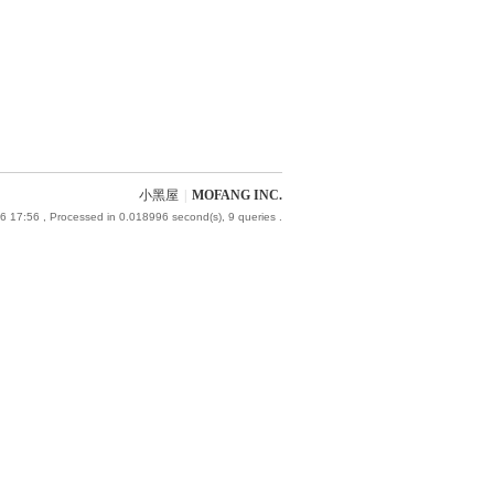
小黑屋
|
MOFANG INC.
6 17:56
, Processed in 0.018996 second(s), 9 queries .