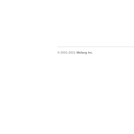
© 2001-2021
Mofang Inc.