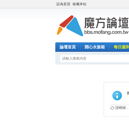
設為首頁
收藏本站
論壇首頁
開心水族箱
每日簽
請稍候...