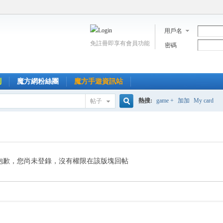
用戶名
免註冊即享有會員功能
密碼
到
魔方網粉絲團
魔方手遊資訊站
熱搜:
game +
加加
My card
帖子
搜
索
抱歉，您尚未登錄，沒有權限在該版塊回帖