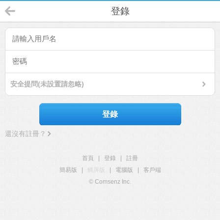
登錄
安全提問(未設置請忽略)
登錄
還沒有註冊？
首頁
|
登錄
|
註冊
簡易版
|
觸屏版
|
電腦版
|
客戶端
© Comsenz Inc.