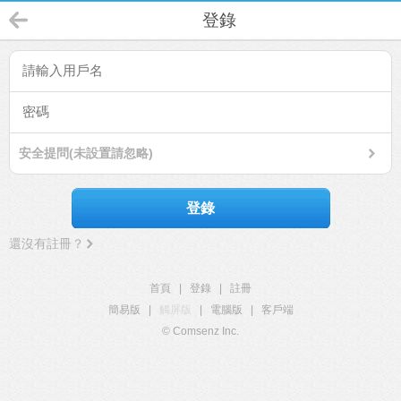
登錄
安全提問(未設置請忽略)
登錄
還沒有註冊？
首頁
|
登錄
|
註冊
簡易版
|
觸屏版
|
電腦版
|
客戶端
© Comsenz Inc.