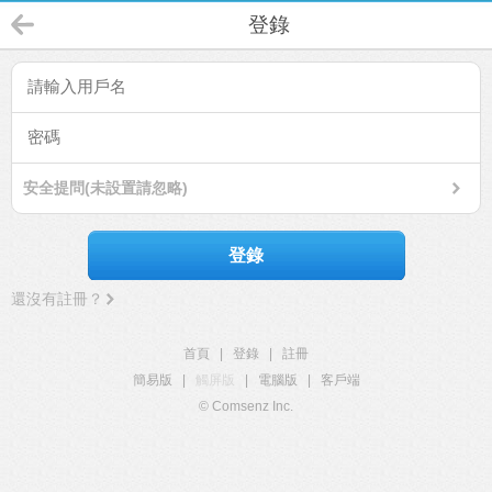
登錄
安全提問(未設置請忽略)
登錄
還沒有註冊？
首頁
|
登錄
|
註冊
簡易版
|
觸屏版
|
電腦版
|
客戶端
© Comsenz Inc.