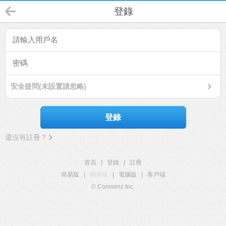
登錄
安全提問(未設置請忽略)
登錄
還沒有註冊？
首頁
|
登錄
|
註冊
簡易版
|
觸屏版
|
電腦版
|
客戶端
© Comsenz Inc.